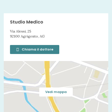
Idrocele
Eiaculazione retrograda
Infezione cutanea con Candida albicans
Studio Medico
Infezioni delle vie urinarie
Via Alessi, 25
92100 Agrigento, AG
Malattie sessualmente trasmissibili
Sessuofobia
Chiama il dottore
Ipersessualità
Disturbi sessuali
Infertilità
Vedi mappa