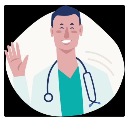
Il Dott. Montalto si dimostra subito
essere molto preparato e riesce a
metterti a tuo agio, ha molta empatia e
spiega tutto nel dettaglio e in modo
facilmente comprensibile. Sono contento
di aver intrapreso un percorso con lui e
lo consiglio altamente.
Paziente
La visita è stata eccellente sotto ogni
punto di vista. Il Dottore si è dimostrato
un professionista di rara competenza,
scrupoloso e incredibilmente attento alle