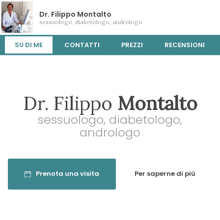
Dr. Filippo Montalto
sessuologo, diabetologo, andrologo
SU DI ME
CONTATTI
PREZZI
RECENSIONI
Dr. Filippo
Montalto
sessuologo, diabetologo,
andrologo
Prenota una visita
Per saperne di più